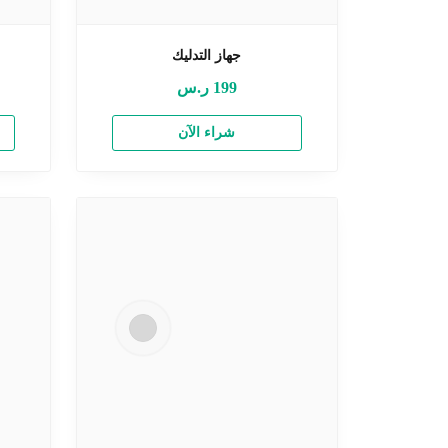
جهاز التدليك
199
ر.س
شراء الآن